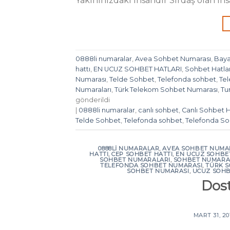
Yakınınızdaki İnsandır Sırdaş olan ins
0888li numaralar
,
Avea Sohbet Numarası
,
Baya
hattı
,
EN UCUZ SOHBET HATLARI
,
Sohbet Hatlar
Numarası
,
Telde Sohbet
,
Telefonda sohbet
,
Tel
Numaraları
,
Türk Telekom Sohbet Numarası
,
Tu
gönderildi
|
0888li numaralar
,
canlı sohbet
,
Canlı Sohbet H
Telde Sohbet
,
Telefonda sohbet
,
Telefonda So
0888LI NUMARALAR
,
AVEA SOHBET NUMA
HATTI
,
CEP SOHBET HATTI
,
EN UCUZ SOHBE
SOHBET NUMARALARI
,
SOHBET NUMARA
TELEFONDA SOHBET NUMARASI
,
TÜRK 
SOHBET NUMARASI
,
UCUZ SOHB
Dos
MART 31, 20