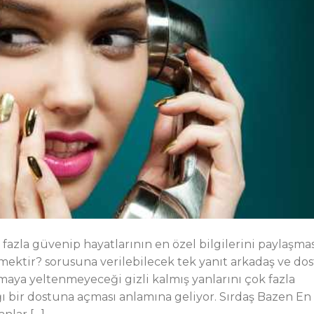
 fazla güvenip hayatlarının en özel bilgilerini paylaşma
mektir? sorusuna verilebilecek tek yanıt arkadaş ve dos
maya yeltenmeyeceği gizli kalmış yanlarını çok fazla
ı bir dostuna açması anlamına geliyor. Sırdaş Bazen En