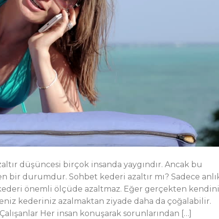
zaltır düşüncesi birçok insanda yaygındır. Ancak bu
ren bir durumdur. Sohbet kederi azaltır mı? Sadece anlı
k kederi önemli ölçüde azaltmaz. Eğer gerçekten kendin
seniz kederiniz azalmaktan ziyade daha da çoğalabilir.
alışanlar Her insan konuşarak sorunlarından […]