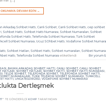
anlar […]
OKUMAYA DEVAM EDIN
→
n Arkadaş Sohbet Hattı
,
Canlı Sohbet
,
Canlı Sohbet Hattı
,
cep sohbet
i
,
Sohbet Hattı
,
Sohbet Hattı Numarası
,
Sohbet Numaraları
,
Sohbet
efonda Sohbet Hattı
,
Telefonda Sohbet Numarası
,
Türk Sohbet
rkcell Sohbet Numarası
,
Ucuz SOhbet Hattı
,
Vodafone Sohbet Numara
attı
,
Sohbet Hatları
,
Sohbet Hattı
,
Sohbet numaraları
,
Sohbet Numara
hbet Hattı
,
Telefonda Sohbet Numarası
etiketlendi
Bir yorum b
RASI
,
BAYAN ARKADAŞ SOHBET HATTI
,
CANLI SOHBET
,
CANLI SOHBET
T HATLARI
,
SOHBET HATLARI
,
SOHBET HATTI
,
SOHBET HATTI NUMARASI
,
SI
,
TELDE SOHBET
,
TELEFONDA SOHBET
,
TELEFONDA SOHBET HATTI
,
SOHBET NUMARALARI
,
TÜRK TELEKOM SOHBET NUMARASI
,
TURKCELL
ET HATTI
,
UNCATEGORIZED
,
VODAFONE SOHBET NUMARASI
tlukta Dertleşmek
17
’' TE GÖNDERILDI
KOMP
TARAFINDAN