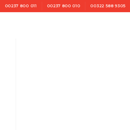
00237 800 011
00237 800 010
00322 588 9305