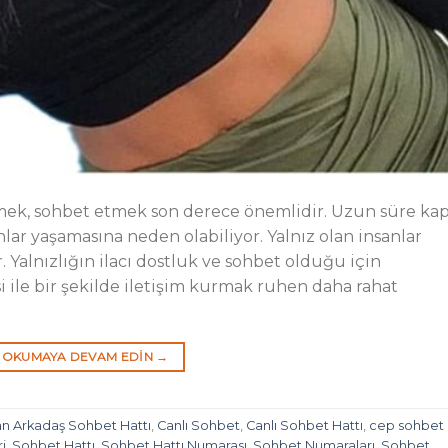
rmek, sohbet etmek son derece önemlidir. Uzun süre kap
ar yaşamasına neden olabiliyor. Yalnız olan insanlar
. Yalnızlığın ilacı dostluk ve sohbet olduğu için
 ile bir şekilde iletişim kurmak ruhen daha rahat
OKUMAYA DEVAM EDIN
→
n Arkadaş Sohbet Hattı
,
Canlı Sohbet
,
Canlı Sohbet Hattı
,
cep sohbet
i
,
Sohbet Hattı
,
Sohbet Hattı Numarası
,
Sohbet Numaraları
,
Sohbet