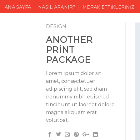
Skip
ANA SAYFA
NASIL ARANIR?
MERAK ETTIKLERINIZ
to
content
DESIGN
ANOTHER
PRINT
PACKAGE
Lorem ipsum dolor sit
amet, consectetuer
adipiscing elit, sed diam
nonummy nibh euismod
tincidunt ut laoreet dolore
magna aliquam erat
volutpat.