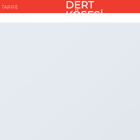
DERT
TARIFE
KÖŞESI