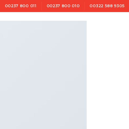
00237 800 011
00237 800 010
00322 588 9305