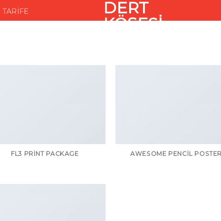
DERT
TARIFE
KÖŞESI
FL3 PRINT PACKAGE
AWESOME PENCIL POSTE