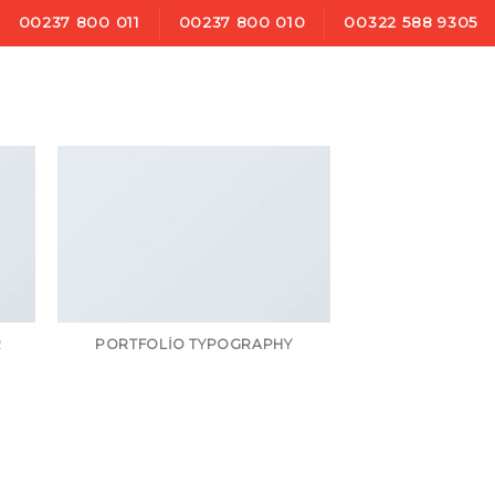
00237 800 011
00237 800 010
00322 588 9305
R
PORTFOLIO TYPOGRAPHY