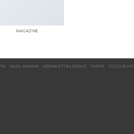
MAGAZINE
YFA
NASIL ARARIM
MERAK ETTIKLERINIZ
TARIFE
GIZLILIK PO