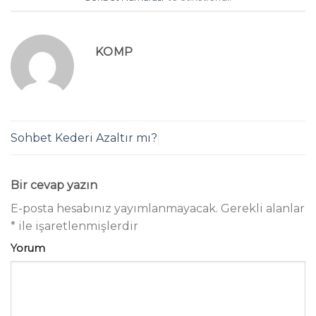
KOMP
Sohbet Kederi Azaltır mı?
Bir cevap yazın
E-posta hesabınız yayımlanmayacak.
Gerekli alanlar
*
ile işaretlenmişlerdir
Yorum