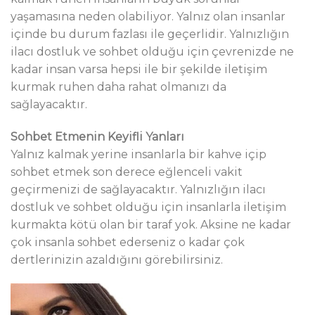
yaşamasına neden olabiliyor. Yalnız olan insanlar
içinde bu durum fazlası ile geçerlidir. Yalnızlığın
ilacı dostluk ve sohbet olduğu için çevrenizde ne
kadar insan varsa hepsi ile bir şekilde iletişim
kurmak ruhen daha rahat olmanızı da
sağlayacaktır.
Sohbet Etmenin Keyifli Yanları
Yalnız kalmak yerine insanlarla bir kahve içip
sohbet etmek son derece eğlenceli vakit
geçirmenizi de sağlayacaktır. Yalnızlığın ilacı
dostluk ve sohbet olduğu için insanlarla iletişim
kurmakta kötü olan bir taraf yok. Aksine ne kadar
çok insanla sohbet ederseniz o kadar çok
dertlerinizin azaldığını görebilirsiniz.