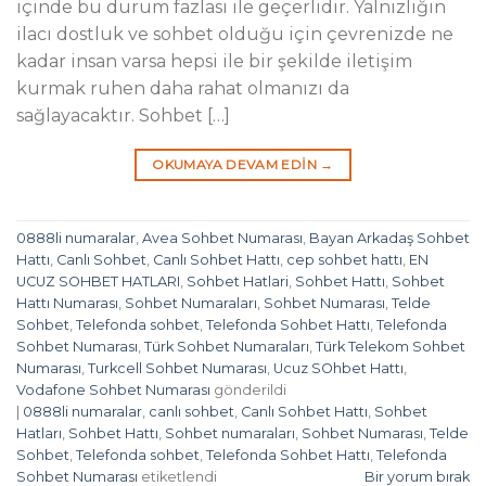
içinde bu durum fazlası ile geçerlidir. Yalnızlığın
ilacı dostluk ve sohbet olduğu için çevrenizde ne
kadar insan varsa hepsi ile bir şekilde iletişim
kurmak ruhen daha rahat olmanızı da
sağlayacaktır. Sohbet […]
OKUMAYA DEVAM EDIN
→
0888li numaralar
,
Avea Sohbet Numarası
,
Bayan Arkadaş Sohbet
Hattı
,
Canlı Sohbet
,
Canlı Sohbet Hattı
,
cep sohbet hattı
,
EN
UCUZ SOHBET HATLARI
,
Sohbet Hatlari
,
Sohbet Hattı
,
Sohbet
Hattı Numarası
,
Sohbet Numaraları
,
Sohbet Numarası
,
Telde
Sohbet
,
Telefonda sohbet
,
Telefonda Sohbet Hattı
,
Telefonda
Sohbet Numarası
,
Türk Sohbet Numaraları
,
Türk Telekom Sohbet
Numarası
,
Turkcell Sohbet Numarası
,
Ucuz SOhbet Hattı
,
Vodafone Sohbet Numarası
gönderildi
|
0888li numaralar
,
canlı sohbet
,
Canlı Sohbet Hattı
,
Sohbet
Hatları
,
Sohbet Hattı
,
Sohbet numaraları
,
Sohbet Numarası
,
Telde
Sohbet
,
Telefonda sohbet
,
Telefonda Sohbet Hattı
,
Telefonda
Sohbet Numarası
etiketlendi
Bir yorum bırak