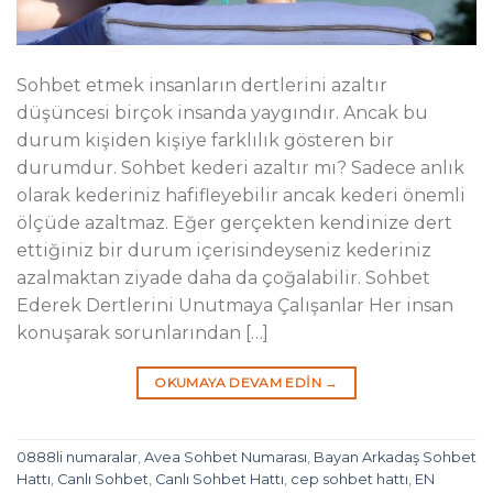
Sohbet etmek insanların dertlerini azaltır
düşüncesi birçok insanda yaygındır. Ancak bu
durum kişiden kişiye farklılık gösteren bir
durumdur. Sohbet kederi azaltır mı? Sadece anlık
olarak kederiniz hafifleyebilir ancak kederi önemli
ölçüde azaltmaz. Eğer gerçekten kendinize dert
ettiğiniz bir durum içerisindeyseniz kederiniz
azalmaktan ziyade daha da çoğalabilir. Sohbet
Ederek Dertlerini Unutmaya Çalışanlar Her insan
konuşarak sorunlarından […]
OKUMAYA DEVAM EDIN
→
0888li numaralar
,
Avea Sohbet Numarası
,
Bayan Arkadaş Sohbet
Hattı
,
Canlı Sohbet
,
Canlı Sohbet Hattı
,
cep sohbet hattı
,
EN