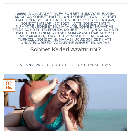
0888LI NUMARALAR
,
AVEA SOHBET NUMARASI
,
BAYAN
ARKADAŞ SOHBET HATTI
,
CANLI SOHBET
,
CANLI SOHBET
HATTI
,
CEP SOHBET HATTI
,
EN UCUZ SOHBET HATLARI
,
SOHBET HATLARI
,
SOHBET HATTI
,
SOHBET HATTI
NUMARASI
,
SOHBET NUMARALARI
,
SOHBET NUMARASI
,
TELDE SOHBET
,
TELEFONDA SOHBET
,
TELEFONDA SOHBET
HATTI
,
TELEFONDA SOHBET NUMARASI
,
TÜRK SOHBET
NUMARALARI
,
TÜRK TELEKOM SOHBET NUMARASI
,
TURKCELL SOHBET NUMARASI
,
UCUZ SOHBET HATTI
,
UNCATEGORIZED
,
VODAFONE SOHBET NUMARASI
Sohbet Kederi Azaltır mı?
NISAN 2, 2017
’' TE GÖNDERILDI
KOMP
TARAFINDAN
02
Nis