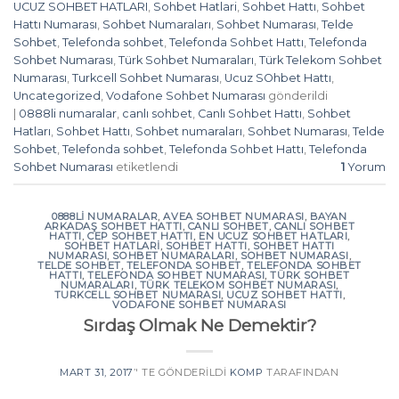
UCUZ SOHBET HATLARI
,
Sohbet Hatlari
,
Sohbet Hattı
,
Sohbet
Hattı Numarası
,
Sohbet Numaraları
,
Sohbet Numarası
,
Telde
Sohbet
,
Telefonda sohbet
,
Telefonda Sohbet Hattı
,
Telefonda
Sohbet Numarası
,
Türk Sohbet Numaraları
,
Türk Telekom Sohbet
Numarası
,
Turkcell Sohbet Numarası
,
Ucuz SOhbet Hattı
,
Uncategorized
,
Vodafone Sohbet Numarası
gönderildi
|
0888li numaralar
,
canlı sohbet
,
Canlı Sohbet Hattı
,
Sohbet
Hatları
,
Sohbet Hattı
,
Sohbet numaraları
,
Sohbet Numarası
,
Telde
Sohbet
,
Telefonda sohbet
,
Telefonda Sohbet Hattı
,
Telefonda
Sohbet Numarası
etiketlendi
1
Yorum
0888LI NUMARALAR
,
AVEA SOHBET NUMARASI
,
BAYAN
ARKADAŞ SOHBET HATTI
,
CANLI SOHBET
,
CANLI SOHBET
HATTI
,
CEP SOHBET HATTI
,
EN UCUZ SOHBET HATLARI
,
SOHBET HATLARI
,
SOHBET HATTI
,
SOHBET HATTI
NUMARASI
,
SOHBET NUMARALARI
,
SOHBET NUMARASI
,
TELDE SOHBET
,
TELEFONDA SOHBET
,
TELEFONDA SOHBET
HATTI
,
TELEFONDA SOHBET NUMARASI
,
TÜRK SOHBET
NUMARALARI
,
TÜRK TELEKOM SOHBET NUMARASI
,
TURKCELL SOHBET NUMARASI
,
UCUZ SOHBET HATTI
,
VODAFONE SOHBET NUMARASI
Sırdaş Olmak Ne Demektir?
MART 31, 2017
’' TE GÖNDERILDI
KOMP
TARAFINDAN