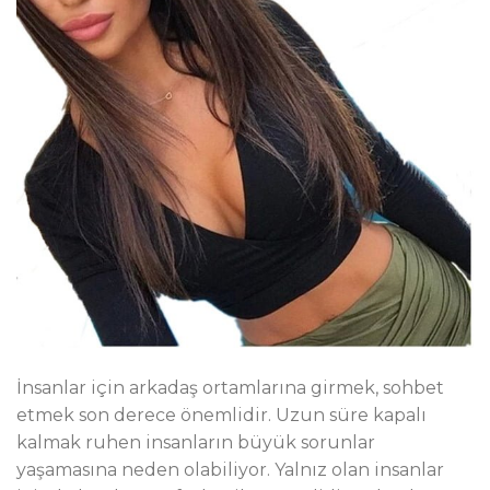
İnsanlar için arkadaş ortamlarına girmek, sohbet
etmek son derece önemlidir. Uzun süre kapalı
kalmak ruhen insanların büyük sorunlar
yaşamasına neden olabiliyor. Yalnız olan insanlar