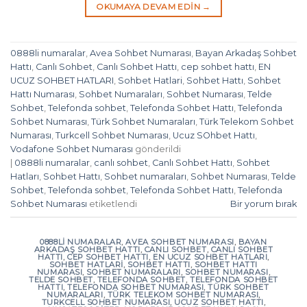
OKUMAYA DEVAM EDIN
→
0888li numaralar
,
Avea Sohbet Numarası
,
Bayan Arkadaş Sohbet
Hattı
,
Canlı Sohbet
,
Canlı Sohbet Hattı
,
cep sohbet hattı
,
EN
UCUZ SOHBET HATLARI
,
Sohbet Hatlari
,
Sohbet Hattı
,
Sohbet
Hattı Numarası
,
Sohbet Numaraları
,
Sohbet Numarası
,
Telde
Sohbet
,
Telefonda sohbet
,
Telefonda Sohbet Hattı
,
Telefonda
Sohbet Numarası
,
Türk Sohbet Numaraları
,
Türk Telekom Sohbet
Numarası
,
Turkcell Sohbet Numarası
,
Ucuz SOhbet Hattı
,
Vodafone Sohbet Numarası
gönderildi
|
0888li numaralar
,
canlı sohbet
,
Canlı Sohbet Hattı
,
Sohbet
Hatları
,
Sohbet Hattı
,
Sohbet numaraları
,
Sohbet Numarası
,
Telde
Sohbet
,
Telefonda sohbet
,
Telefonda Sohbet Hattı
,
Telefonda
Sohbet Numarası
etiketlendi
Bir yorum bırak
0888LI NUMARALAR
,
AVEA SOHBET NUMARASI
,
BAYAN
ARKADAŞ SOHBET HATTI
,
CANLI SOHBET
,
CANLI SOHBET
HATTI
,
CEP SOHBET HATTI
,
EN UCUZ SOHBET HATLARI
,
SOHBET HATLARI
,
SOHBET HATTI
,
SOHBET HATTI
NUMARASI
,
SOHBET NUMARALARI
,
SOHBET NUMARASI
,
TELDE SOHBET
,
TELEFONDA SOHBET
,
TELEFONDA SOHBET
HATTI
,
TELEFONDA SOHBET NUMARASI
,
TÜRK SOHBET
NUMARALARI
,
TÜRK TELEKOM SOHBET NUMARASI
,
TURKCELL SOHBET NUMARASI
,
UCUZ SOHBET HATTI
,