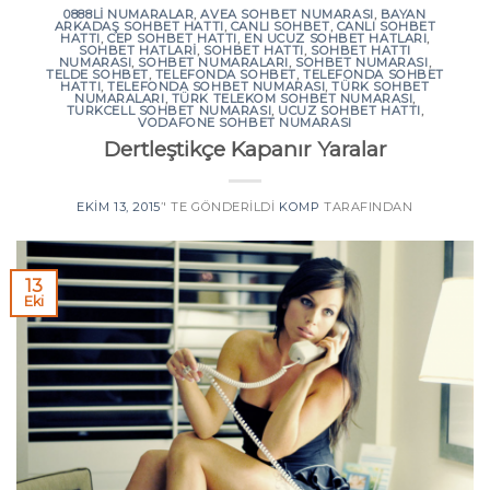
0888LI NUMARALAR
,
AVEA SOHBET NUMARASI
,
BAYAN
ARKADAŞ SOHBET HATTI
,
CANLI SOHBET
,
CANLI SOHBET
HATTI
,
CEP SOHBET HATTI
,
EN UCUZ SOHBET HATLARI
,
SOHBET HATLARI
,
SOHBET HATTI
,
SOHBET HATTI
NUMARASI
,
SOHBET NUMARALARI
,
SOHBET NUMARASI
,
TELDE SOHBET
,
TELEFONDA SOHBET
,
TELEFONDA SOHBET
HATTI
,
TELEFONDA SOHBET NUMARASI
,
TÜRK SOHBET
NUMARALARI
,
TÜRK TELEKOM SOHBET NUMARASI
,
TURKCELL SOHBET NUMARASI
,
UCUZ SOHBET HATTI
,
VODAFONE SOHBET NUMARASI
Dertleştikçe Kapanır Yaralar
EKIM 13, 2015
’' TE GÖNDERILDI
KOMP
TARAFINDAN
13
Eki