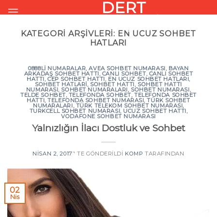
DERT
Skip
to
KÖŞESI
content
KATEGORI ARŞIVLERI:
EN UCUZ SOHBET
HATLARI
0888LI NUMARALAR
,
AVEA SOHBET NUMARASI
,
BAYAN
ARKADAŞ SOHBET HATTI
,
CANLI SOHBET
,
CANLI SOHBET
HATTI
,
CEP SOHBET HATTI
,
EN UCUZ SOHBET HATLARI
,
SOHBET HATLARI
,
SOHBET HATTI
,
SOHBET HATTI
NUMARASI
,
SOHBET NUMARALARI
,
SOHBET NUMARASI
,
TELDE SOHBET
,
TELEFONDA SOHBET
,
TELEFONDA SOHBET
HATTI
,
TELEFONDA SOHBET NUMARASI
,
TÜRK SOHBET
NUMARALARI
,
TÜRK TELEKOM SOHBET NUMARASI
,
TURKCELL SOHBET NUMARASI
,
UCUZ SOHBET HATTI
,
VODAFONE SOHBET NUMARASI
Yalnızlığın İlacı Dostluk ve Sohbet
NISAN 2, 2017
’' TE GÖNDERILDI
KOMP
TARAFINDAN
02
Nis