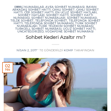
0888LI NUMARALAR
,
AVEA SOHBET NUMARASI
,
BAYAN
ARKADAŞ SOHBET HATTI
,
CANLI SOHBET
,
CANLI SOHBET
HATTI
,
CEP SOHBET HATTI
,
EN UCUZ SOHBET HATLARI
,
SOHBET HATLARI
,
SOHBET HATTI
,
SOHBET HATTI
NUMARASI
,
SOHBET NUMARALARI
,
SOHBET NUMARASI
,
TELDE SOHBET
,
TELEFONDA SOHBET
,
TELEFONDA SOHBET
HATTI
,
TELEFONDA SOHBET NUMARASI
,
TÜRK SOHBET
NUMARALARI
,
TÜRK TELEKOM SOHBET NUMARASI
,
TURKCELL SOHBET NUMARASI
,
UCUZ SOHBET HATTI
,
UNCATEGORIZED
,
VODAFONE SOHBET NUMARASI
Sohbet Kederi Azaltır mı?
NISAN 2, 2017
’' TE GÖNDERILDI
KOMP
TARAFINDAN
02
Nis