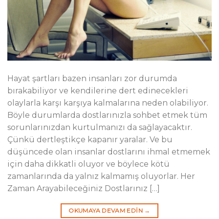
Hayat şartları bazen insanları zor durumda
bırakabiliyor ve kendilerine dert edinecekleri
olaylarla karşı karşıya kalmalarına neden olabiliyor.
Böyle durumlarda dostlarınızla sohbet etmek tüm
sorunlarınızdan kurtulmanızı da sağlayacaktır.
Çünkü dertleştikçe kapanır yaralar. Ve bu
düşüncede olan insanlar dostlarını ihmal etmemek
için daha dikkatli oluyor ve böylece kötü
zamanlarında da yalnız kalmamış oluyorlar. Her
Zaman Arayabileceğiniz Dostlarınız […]
OKUMAYA DEVAM EDIN
→