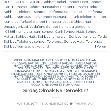
UCUZ SOHBET HATLARI
,
Sohbet Hatlari
,
Sohbet Hattı
,
Sohbet
Hattı Numarası
,
Sohbet Numaraları
,
Sohbet Numarası
,
Telde
Sohbet
,
Telefonda sohbet
,
Telefonda Sohbet Hattı
,
Telefonda
Sohbet Numarası
,
Türk Sohbet Numaraları
,
Türk Telekom Sohbet
Numarası
,
Turkcell Sohbet Numarası
,
Ucuz SOhbet Hattı
,
Uncategorized
,
Vodafone Sohbet Numarası
gönderildi
|
0888li numaralar
,
canlı sohbet
,
Canlı Sohbet Hattı
,
Sohbet
Hatları
,
Sohbet Hattı
,
Sohbet numaraları
,
Sohbet Numarası
,
Telde
Sohbet
,
Telefonda sohbet
,
Telefonda Sohbet Hattı
,
Telefonda
Sohbet Numarası
etiketlendi
1
Yorum
0888LI NUMARALAR
,
AVEA SOHBET NUMARASI
,
BAYAN
ARKADAŞ SOHBET HATTI
,
CANLI SOHBET
,
CANLI SOHBET
HATTI
,
CEP SOHBET HATTI
,
EN UCUZ SOHBET HATLARI
,
SOHBET HATLARI
,
SOHBET HATTI
,
SOHBET HATTI
NUMARASI
,
SOHBET NUMARALARI
,
SOHBET NUMARASI
,
TELDE SOHBET
,
TELEFONDA SOHBET
,
TELEFONDA SOHBET
HATTI
,
TELEFONDA SOHBET NUMARASI
,
TÜRK SOHBET
NUMARALARI
,
TÜRK TELEKOM SOHBET NUMARASI
,
TURKCELL SOHBET NUMARASI
,
UCUZ SOHBET HATTI
,
VODAFONE SOHBET NUMARASI
Sırdaş Olmak Ne Demektir?
MART 31, 2017
’' TE GÖNDERILDI
KOMP
TARAFINDAN